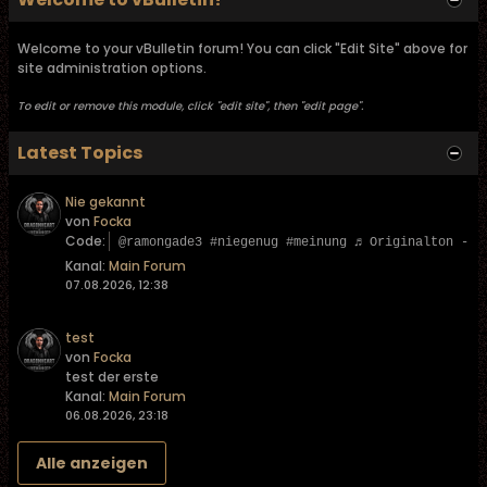
Welcome to your vBulletin forum! You can click "Edit Site" above for
site administration options.
To edit or remove this module, click "edit site", then "edit page".
Latest Topics
Nie gekannt
von
Focka
Code:
@ramongade3 #niegenug #meinung ♬ Originalton - L
Kanal:
Main Forum
07.08.2026, 12:38
test
von
Focka
test der erste
Kanal:
Main Forum
06.08.2026, 23:18
Alle anzeigen