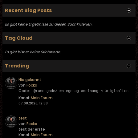
Recent Blog Posts
Es gibt keine Ergebnisse zu diesen Suchkriterien.
Tag Cloud
Es gibt bisher keine Stichworte.
Trending
Nie gekannt
von
Focka
Code:
@ramongade3 #niegenug #meinung ♬ Originalton - L
Kanal:
Main Forum
07.08.2026, 12:38
test
von
Focka
test der erste
Kanal:
Main Forum