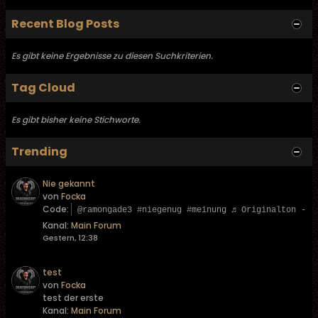
Recent Blog Posts
Es gibt keine Ergebnisse zu diesen Suchkriterien.
Tag Cloud
Es gibt bisher keine Stichworte.
Trending
Nie gekannt
von
Focka
Code:
@ramongade3 #niegenug #meinung ♬ Originalton - L
Kanal:
Main Forum
Gestern, 12:38
test
von
Focka
test der erste
Kanal:
Main Forum