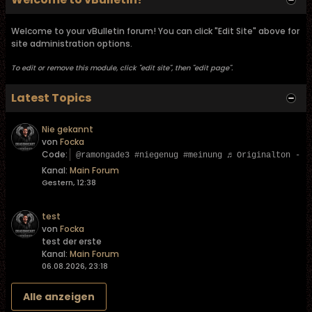
Welcome to your vBulletin forum! You can click "Edit Site" above for
site administration options.
To edit or remove this module, click "edit site", then "edit page".
Latest Topics
Nie gekannt
von
Focka
Code:
@ramongade3 #niegenug #meinung ♬ Originalton - L
Kanal:
Main Forum
Gestern, 12:38
test
von
Focka
test der erste
Kanal:
Main Forum
06.08.2026, 23:18
Alle anzeigen