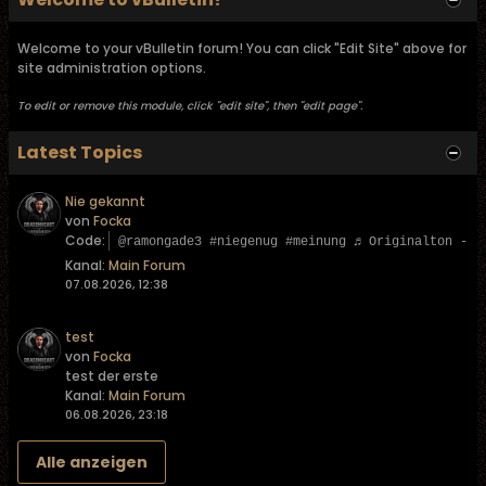
Welcome to your vBulletin forum! You can click "Edit Site" above for
site administration options.
To edit or remove this module, click "edit site", then "edit page".
Latest Topics
Nie gekannt
von
Focka
Code:
@ramongade3 #niegenug #meinung ♬ Originalton - L
Kanal:
Main Forum
07.08.2026, 12:38
test
von
Focka
test der erste
Kanal:
Main Forum
06.08.2026, 23:18
Alle anzeigen