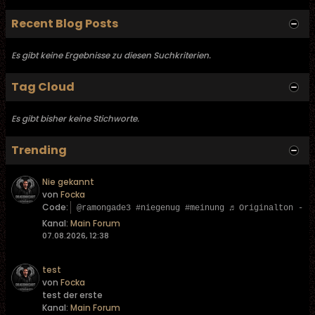
Recent Blog Posts
Es gibt keine Ergebnisse zu diesen Suchkriterien.
Tag Cloud
Es gibt bisher keine Stichworte.
Trending
Nie gekannt
von
Focka
Code:
@ramongade3 #niegenug #meinung ♬ Originalton - L
Kanal:
Main Forum
07.08.2026, 12:38
test
von
Focka
test der erste
Kanal:
Main Forum