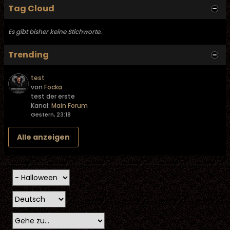
Tag Cloud
Es gibt bisher keine Stichworte.
Trending
test
von
Focka
test der erste
Kanal:
Main Forum
Gestern, 23:18
Alle anzeigen