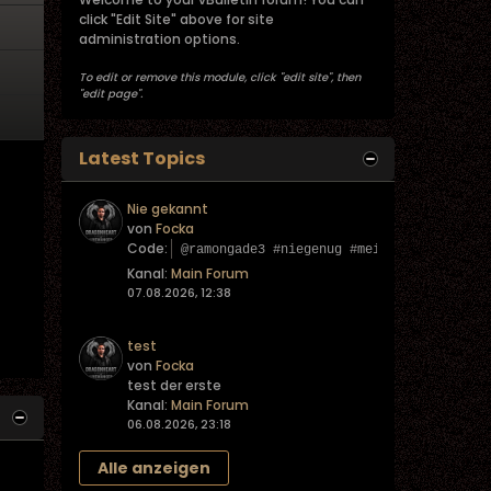
click "Edit Site" above for site
administration options.
To edit or remove this module, click "edit site", then
"edit page".
Latest Topics
Nie gekannt
von
Focka
Code:
@ramongade3 #niegenug #meinung ♬ Origina
Kanal:
Main Forum
07.08.2026, 12:38
test
von
Focka
test der erste
Kanal:
Main Forum
06.08.2026, 23:18
Alle anzeigen