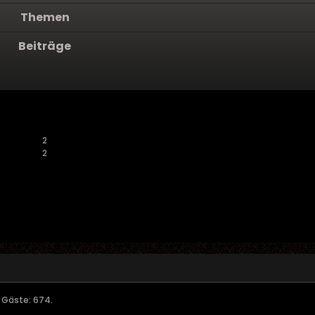
Themen
Beiträge
2
2
, Gäste: 674.