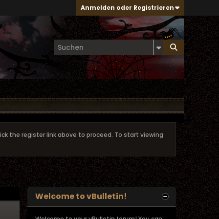
Anmelden oder Registrieren
ick the register link above to proceed. To start viewing
Welcome to vBulletin!
Welcome to your vBulletin forum! You can