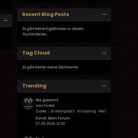
Recent Blog Posts
Es gibt keine Ergebnisse zu diesen
Suchkriterien.
Tag Cloud
Es gibt bisher keine Stichworte.
Trending
Nie gekannt
von
Focka
Code:
@ramongade3 #niegenug #meinung ♬ Origina
Kanal:
Main Forum
07.08.2026, 12:38