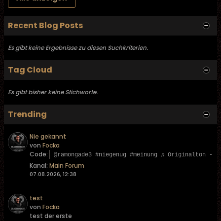
Recent Blog Posts
Es gibt keine Ergebnisse zu diesen Suchkriterien.
Tag Cloud
Es gibt bisher keine Stichworte.
Trending
Nie gekannt
von
Focka
Code:
@ramongade3 #niegenug #meinung ♬ Originalton - L
Kanal:
Main Forum
07.08.2026, 12:38
test
von
Focka
test der erste