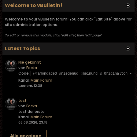
Welcome to vBulletin!
Welcome to your vBulletin forum! You can click "Edit Site" above for
site administration options.
To edit or remove this module, click "edit site", then "edit page".
Latest Topics
Nie gekannt
von
Focka
Code:
@ramongade3 #niegenug #meinung ♬ Originalton - L
Kanal:
Main Forum
Gestern, 12:38
test
von
Focka
test der erste
Kanal:
Main Forum
06.08.2026, 23:18
Alle anzeigen