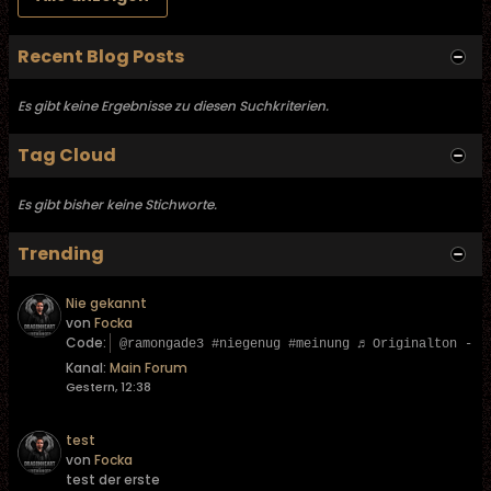
Recent Blog Posts
Es gibt keine Ergebnisse zu diesen Suchkriterien.
Tag Cloud
Es gibt bisher keine Stichworte.
Trending
Nie gekannt
von
Focka
Code:
@ramongade3 #niegenug #meinung ♬ Originalton - L
Kanal:
Main Forum
Gestern, 12:38
test
von
Focka
test der erste