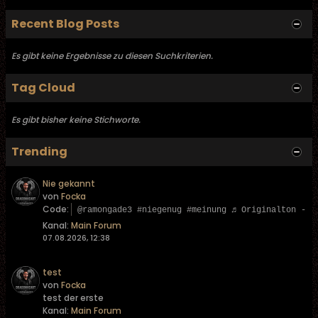
Recent Blog Posts
Es gibt keine Ergebnisse zu diesen Suchkriterien.
Tag Cloud
Es gibt bisher keine Stichworte.
Trending
Nie gekannt
von
Focka
Code:
@ramongade3 #niegenug #meinung ♬ Originalton - L
Kanal:
Main Forum
07.08.2026, 12:38
test
von
Focka
test der erste
Kanal:
Main Forum