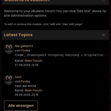
Welcome to your vBulletin forum! You can click "Edit Site" above for
site administration options.
To edit or remove this module, click "edit site", then "edit page".
Latest Topics
Nie gekannt
von
Focka
Code:
@ramongade3 #niegenug #meinung ♬ Originalton - L
Kanal:
Main Forum
07.08.2026, 12:38
test
von
Focka
test der erste
Kanal:
Main Forum
06.08.2026, 23:18
Alle anzeigen