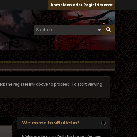
Anmelden oder Registrieren
ick the register link above to proceed. To start viewing
Welcome to vBulletin!
Welcome to your vBulletin forum! You can