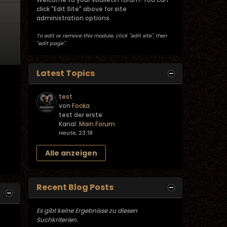
click "Edit Site" above for site
administration options.
To edit or remove this module, click "edit site", then
"edit page".
Latest Topics
test
von
Focka
test der erste
Kanal:
Main Forum
Heute, 23:18
Alle anzeigen
Recent Blog Posts
Es gibt keine Ergebnisse zu diesen
Suchkriterien.