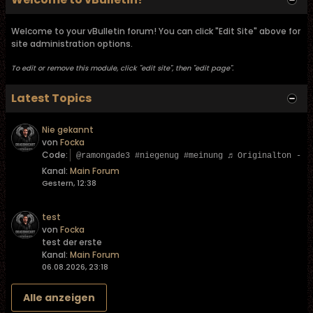
Welcome to your vBulletin forum! You can click "Edit Site" above for
site administration options.
To edit or remove this module, click "edit site", then "edit page".
Latest Topics
Nie gekannt
von
Focka
Code:
@ramongade3 #niegenug #meinung ♬ Originalton - L
Kanal:
Main Forum
Gestern, 12:38
test
von
Focka
test der erste
Kanal:
Main Forum
06.08.2026, 23:18
Alle anzeigen