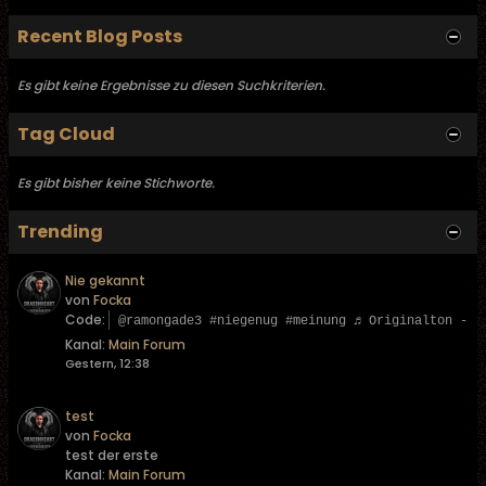
Recent Blog Posts
Es gibt keine Ergebnisse zu diesen Suchkriterien.
Tag Cloud
Es gibt bisher keine Stichworte.
Trending
Nie gekannt
von
Focka
Code:
@ramongade3 #niegenug #meinung ♬ Originalton - L
Kanal:
Main Forum
Gestern, 12:38
test
von
Focka
test der erste
Kanal:
Main Forum