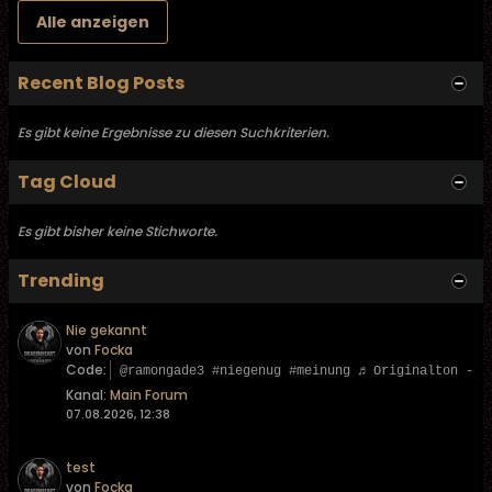
Alle anzeigen
Recent Blog Posts
Es gibt keine Ergebnisse zu diesen Suchkriterien.
Tag Cloud
Es gibt bisher keine Stichworte.
Trending
Nie gekannt
von
Focka
Code:
@ramongade3 #niegenug #meinung ♬ Originalton - L
Kanal:
Main Forum
07.08.2026, 12:38
test
von
Focka